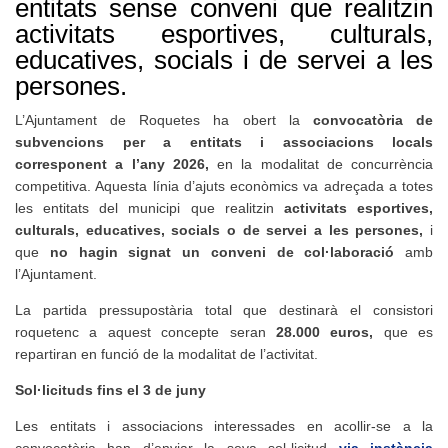
entitats sense conveni que realitzin
activitats esportives, culturals,
educatives, socials i de servei a les
persones.
L’Ajuntament de Roquetes ha obert la
convocatòria de
subvencions per a entitats i associacions locals
corresponent a l’any 2026,
en la modalitat de concurrència
competitiva. Aquesta línia d’ajuts econòmics va adreçada a totes
les entitats del municipi que realitzin
activitats esportives,
culturals, educatives, socials o de servei a les persones,
i
que
no hagin signat un conveni de col·laboració
amb
l’Ajuntament.
La partida pressupostària total que destinarà el consistori
roquetenc a aquest concepte seran
28.000 euros,
que es
repartiran en funció de la modalitat de l’activitat.
Sol·licituds fins el 3 de juny
Les entitats i associacions interessades en acollir-se a la
convocatòria han d’enviar la seva sol·licitud
via instància